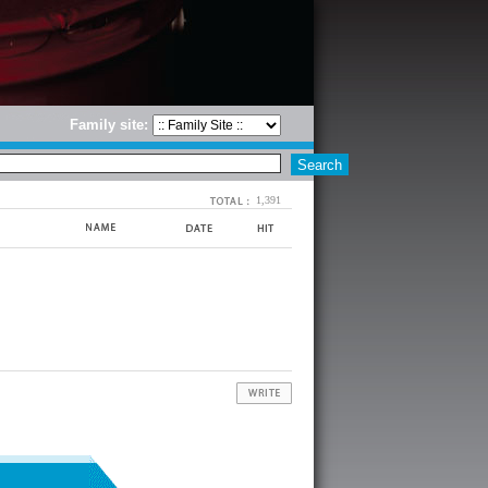
Family site:
1,391