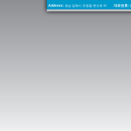
Address:
경남 김해시 진영읍 본산로 81
대표번호:
(