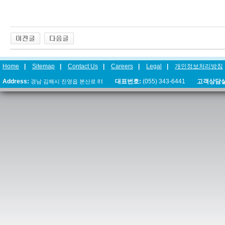
Home
|
Sitemap
|
Contact Us
|
Careers
|
Legal
|
개인정보처리방침
Address:
경남 김해시 진영읍 본산로 81
대표번호:
(055) 343-6441
고객상담실